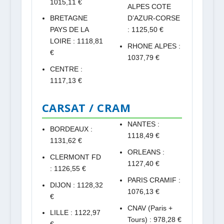
1015,11 €
ALPES COTE
BRETAGNE
D’AZUR-CORSE
PAYS DE LA
: 1125,50 €
LOIRE : 1118,81
RHONE ALPES :
€
1037,79 €
CENTRE :
1117,13 €
CARSAT / CRAM
NANTES :
BORDEAUX :
1118,49 €
1131,62 €
ORLEANS :
CLERMONT FD
1127,40 €
: 1126,55 €
PARIS CRAMIF :
DIJON : 1128,32
1076,13 €
€
CNAV (Paris +
LILLE : 1122,97
Tours) : 978,28 €