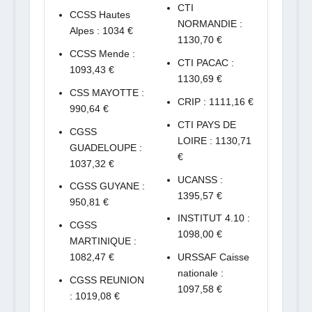
CTI
CCSS Hautes
NORMANDIE :
Alpes : 1034 €
1130,70 €
CCSS Mende :
CTI PACAC :
1093,43 €
1130,69 €
CSS MAYOTTE :
CRIP : 1111,16 €
990,64 €
CTI PAYS DE
CGSS
LOIRE : 1130,71
GUADELOUPE :
€
1037,32 €
UCANSS :
CGSS GUYANE :
1395,57 €
950,81 €
INSTITUT 4.10 :
CGSS
1098,00 €
MARTINIQUE :
1082,47 €
URSSAF Caisse
nationale :
CGSS REUNION
1097,58 €
: 1019,08 €