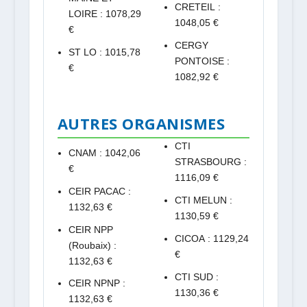
CRETEIL :
LOIRE : 1078,29
1048,05 €
€
CERGY
ST LO : 1015,78
PONTOISE :
€
1082,92 €
AUTRES ORGANISMES
CTI
CNAM : 1042,06
STRASBOURG :
€
1116,09 €
CEIR PACAC :
CTI MELUN :
1132,63 €
1130,59 €
CEIR NPP
CICOA : 1129,24
(Roubaix) :
€
1132,63 €
CTI SUD :
CEIR NPNP :
1130,36 €
1132,63 €