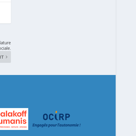
lature
ciale.
NT