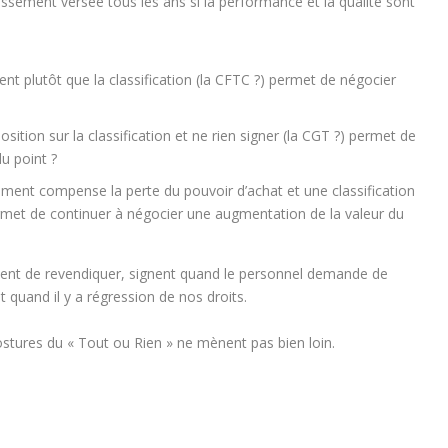
essement versée tous les ans
si la performance et la qualité sont
ent plutôt que la classification (la CFTC ?) permet de négocier
osition sur la classification et ne rien signer (la CGT ?) permet de
u point ?
ement compense la perte du pouvoir d’achat et une classification
rmet de continuer à négocier une augmentation de la valeur du
nuent de revendiquer, signent quand le personnel demande de
 quand il y a régression de nos droits.
ostures du « Tout ou Rien » ne
mènent
pas bien loin.