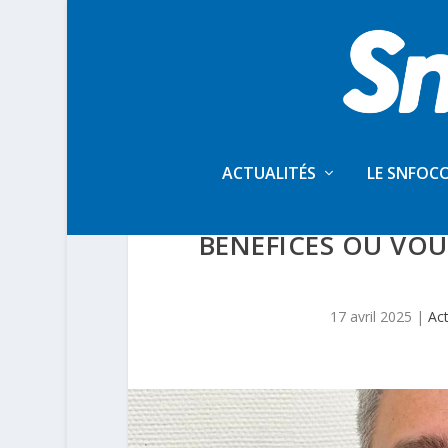
ACTUALITÉS
LE SNFOC
EDITO DU SG –
BÉNÉFICES OU VO
17 avril 2025
|
Act