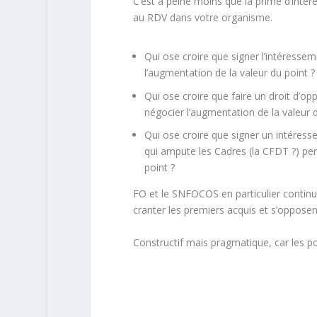
C’est à peine moins que la
prime d’intér
au RDV dans votre organisme.
Qui ose croire que signer l’intéressem
l’augmentation de la valeur du point ?
Qui ose croire que faire un droit d’opp
négocier l’augmentation de la valeur d
Qui ose croire que signer un intéress
qui ampute les Cadres (la CFDT ?) pe
point ?
FO et le
SNFOCOS
en particulier conti
cranter les premiers acquis et s’opposent
Constructif mais pragmatique, car les p