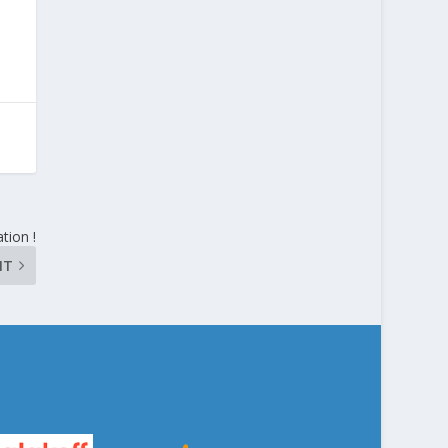
tion !
NT