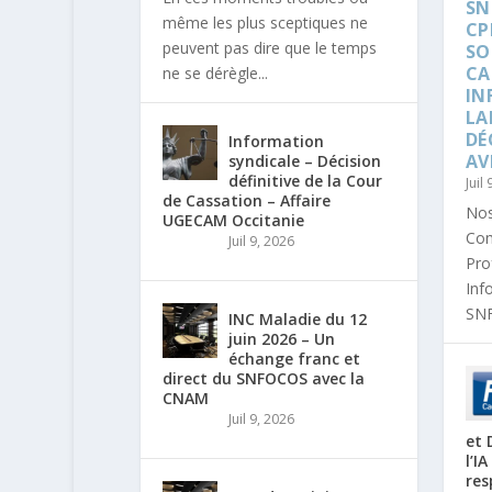
SN
même les plus sceptiques ne
CP
peuvent pas dire que le temps
SO
CA
ne se dérègle...
IN
LA
DÉ
Information
AV
syndicale – Décision
définitive de la Cour
Juil
de Cassation – Affaire
Nos
UGECAM Occitanie
Com
Juil 9, 2026
Pro
Inf
SNF
INC Maladie du 12
juin 2026 – Un
échange franc et
direct du SNFOCOS avec la
CNAM
Juil 9, 2026
et 
l’I
res