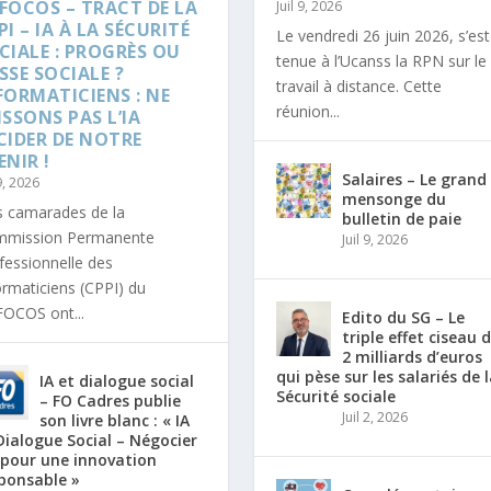
FOCOS – TRACT DE LA
Juil 9, 2026
PI – IA À LA SÉCURITÉ
Le vendredi 26 juin 2026, s’est
CIALE : PROGRÈS OU
tenue à l’Ucanss la RPN sur le
SSE SOCIALE ?
travail à distance. Cette
FORMATICIENS : NE
réunion...
ISSONS PAS L’IA
CIDER DE NOTRE
ENIR !
Salaires – Le grand
 9, 2026
mensonge du
 camarades de la
bulletin de paie
mission Permanente
Juil 9, 2026
fessionnelle des
ormaticiens (CPPI) du
OCOS ont...
Edito du SG – Le
triple effet ciseau 
2 milliards d’euros
qui pèse sur les salariés de 
IA et dialogue social
Sécurité sociale
– FO Cadres publie
Juil 2, 2026
son livre blanc : « IA
Dialogue Social – Négocier
A pour une innovation
ponsable »