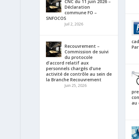
CNC du 11 juin 2026 –
Déclaration
commune FO –
SNFOCOS
Juil 2, 2026
cad
Recouvrement –
Par
Commission de suivi
du protocole
d’accord relatif aux
personnels chargés d’une
activité de contrôle au sein de
la Branche Recouvrement
Juin 25, 2026
pre
con
au 