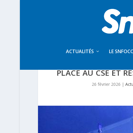
ACTUALITÉS
LE SNFOC
ELECTIONS CSE À
PLACE AU CSE ET R
26 février 2026
|
Actu