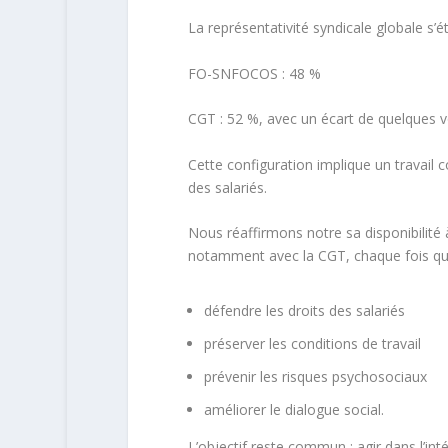
La représentativité syndicale globale s’é
FO-SNFOCOS : 48 %
CGT : 52 %, avec un écart de quelques v
Cette configuration implique un travail c
des salariés.
Nous réaffirmons notre sa disponibilité à
notamment avec la CGT, chaque fois que
défendre les droits des salariés
préserver les conditions de travail
prévenir les risques psychosociaux
améliorer le dialogue social.
L’objectif reste commun : agir dans l’int