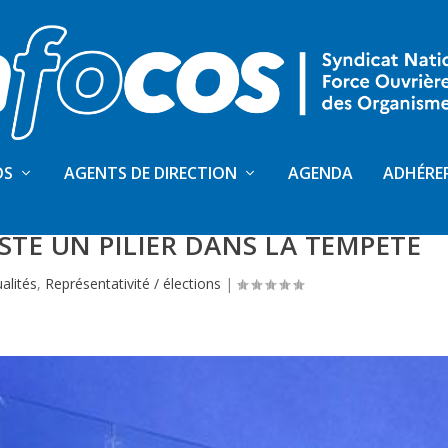
OS
AGENTS DE DIRECTION
AGENDA
ADHÉRE
 LA CPAM 66 – FO CONFIRME SA
ESTE UN PILIER DANS LA TEMPÊTE
alités
,
Représentativité / élections
|