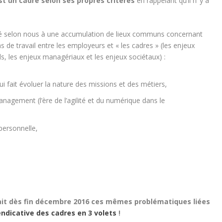
st un cadre selon ses propres critères
en rappelant qu’il n’ y a
milé selon nous à une accumulation de lieux communs concernant
ns de travail entre les employeurs et « les cadres » (les enjeux
, les enjeux managériaux et les enjeux sociétaux) :
i fait évoluer la nature des missions et des métiers,
gement (l’ère de l’agilité et du numérique dans le
 personnelle,
it dès fin décembre 2016 ces mêmes problématiques liées
ndicative des cadres en 3 volets
!