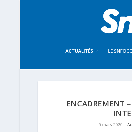
ACTUALITÉS
LE SNFOC
ENCADREMENT –
INT
5 mars 2020
|
Ac