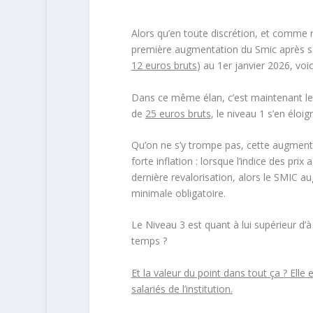
Alors qu’en toute discrétion, et comme no
première augmentation du Smic après 
12 euros bruts
) au
1
er
janvier 2026
, voi
Dans ce même élan, c’est maintenant l
de
25 euros bruts
, le niveau 1 s’en élo
Qu’on ne s’y trompe pas, cette augment
forte inflation : lorsque l’indice des pri
dernière revalorisation, alors le SMIC 
minimale obligatoire.
Le
Niveau 3
est quant à lui supérieur d’
temps ?
Et la valeur du point dans tout ça ? Elle e
salariés de l’institution.