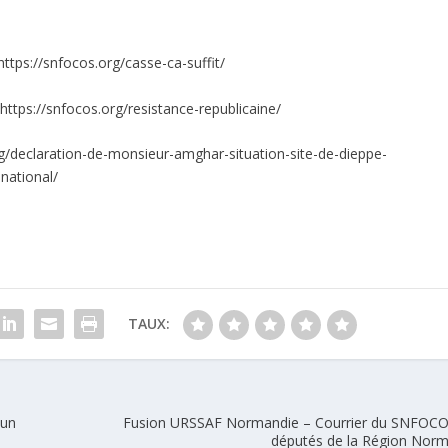
https://snfocos.org/casse-ca-suffit/
https://snfocos.org/resistance-republicaine/
rg/declaration-de-monsieur-amghar-situation-site-de-dieppe-
national/
TAUX:
mun
Fusion URSSAF Normandie – Courrier du SNFOCO
députés de la Région Nor