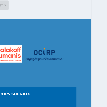
NT
smes sociaux