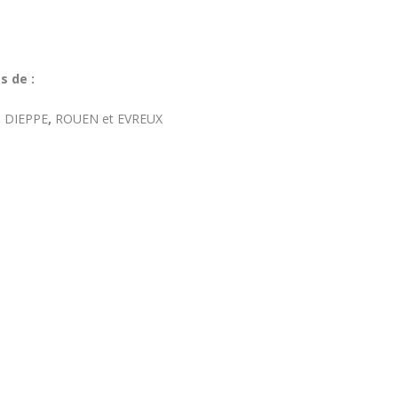
s de :
,
DIEPPE
,
ROUEN et EVREUX